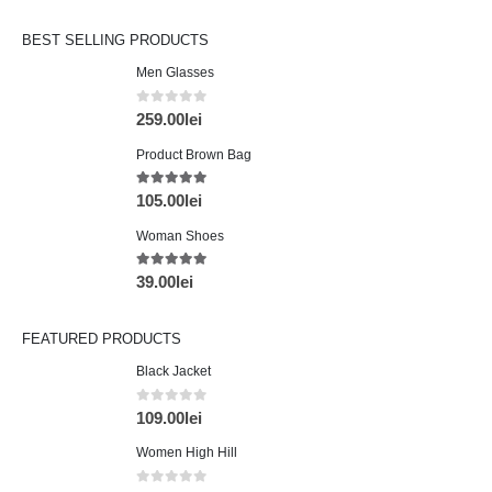
BEST SELLING PRODUCTS
Men Glasses
0
din 5
259.00
lei
Product Brown Bag
5.00
din 5
105.00
lei
Woman Shoes
5.00
din 5
39.00
lei
FEATURED PRODUCTS
Black Jacket
0
din 5
109.00
lei
Women High Hill