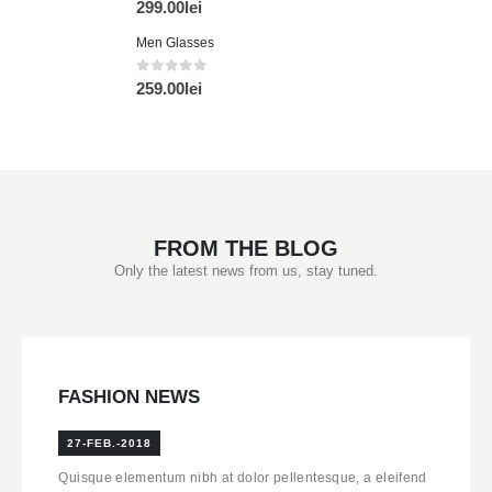
0
din 5
299.00
lei
Men Glasses
0
din 5
259.00
lei
FROM THE BLOG
Only the latest news from us, stay tuned.
FASHION NEWS
27-FEB.-2018
Quisque elementum nibh at dolor pellentesque, a eleifend