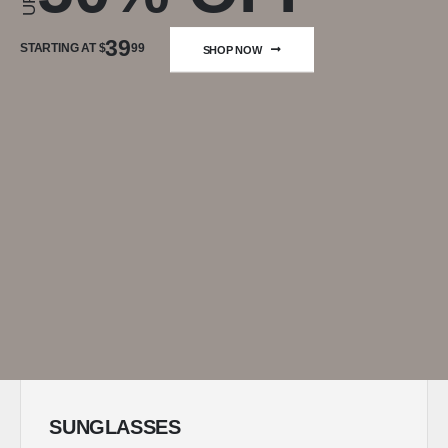
39
STARTING AT $
99
SHOP NOW
SUNGLASSES