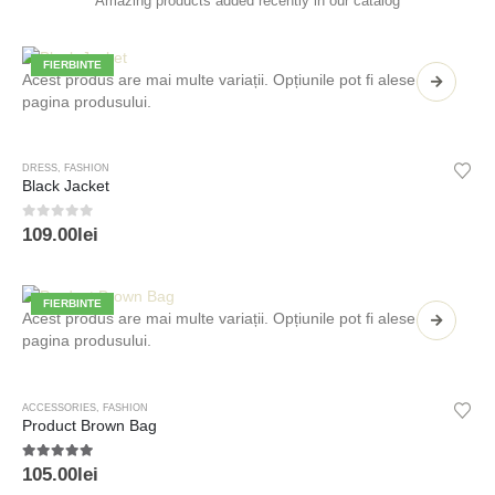
Amazing products added recently in our catalog
FIERBINTE
Acest produs are mai multe variații. Opțiunile pot fi alese în
pagina produsului.
DRESS
,
FASHION
Black Jacket
0
din 5
109.00
lei
FIERBINTE
Acest produs are mai multe variații. Opțiunile pot fi alese în
pagina produsului.
ACCESSORIES
,
FASHION
Product Brown Bag
5.00
din 5
105.00
lei