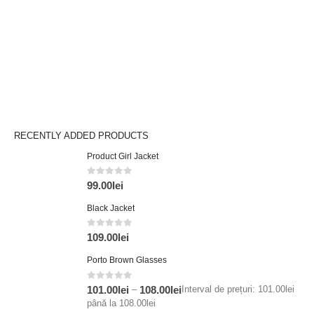
RECENTLY ADDED PRODUCTS
Product Girl Jacket
0
din 5
99.00
lei
Black Jacket
0
din 5
109.00
lei
Porto Brown Glasses
0
din 5
–
Interval de prețuri: 101.00lei
101.00
lei
108.00
lei
până la 108.00lei