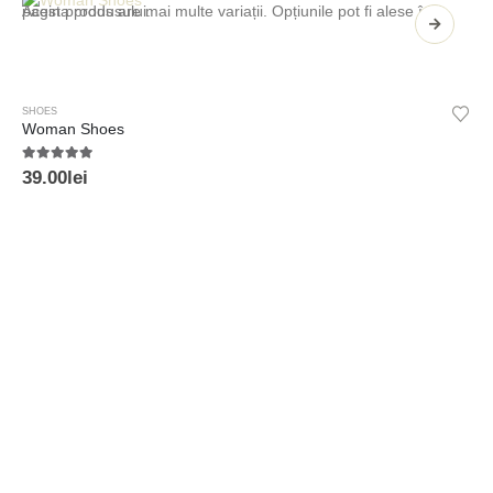
Acest produs are mai multe variații. Opțiunile pot fi alese în pagina produsului.
SHOES
Woman Shoes
5.00
din 5
39.00
lei