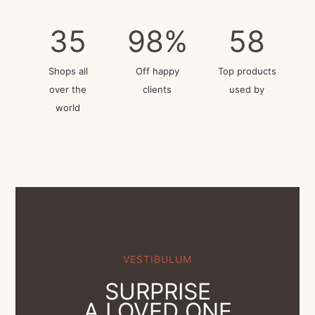
35
98
%
58
Shops all
Off happy
Top products
over the
clients
used by
world
VESTIBULUM
SURPRISE
A LOVED ONE