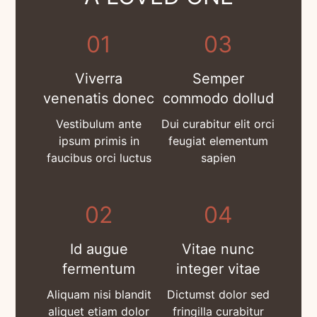
01
03
Viverra
Semper
venenatis donec
commodo dollud
Vestibulum ante
Dui curabitur elit orci
ipsum primis in
feugiat elementum
faucibus orci luctus
sapien
02
04
Id augue
Vitae nunc
fermentum
integer vitae
Aliquam nisi blandit
Dictumst dolor sed
aliquet etiam dolor
fringilla curabitur