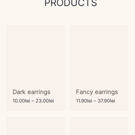
PRODUCTS
Dark earrings
Fancy earrings
Interval
Interval
10.00
lei
–
23.00
lei
11.90
lei
–
37.90
lei
de
de
prețuri:
prețuri:
10.00lei
11.90lei
până
până