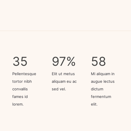
35
97
%
58
Pellentesque
Elit ut metus
Mi aliquam in
tortor nibh
aliquam eu ac
augue lectus
convallis
sed vel.
dictum
fames id
fermentum
lorem.
elit.