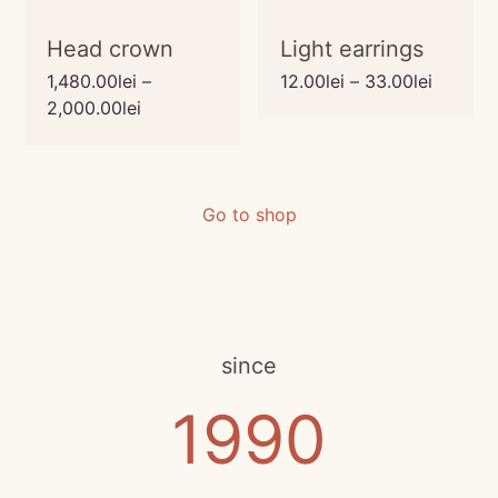
Head crown
Light earrings
Interval
1,480.00
lei
–
12.00
lei
–
33.00
lei
Interval
de
2,000.00
lei
de
prețuri:
prețuri:
12.00lei
1,480.00lei
până
până
la
Go to shop
la
33.00le
2,000.00lei
since
1990