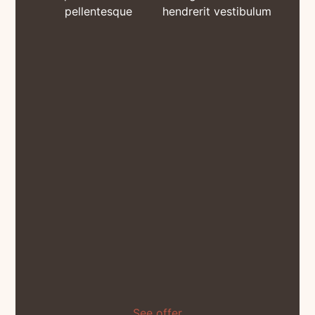
pellentesque
hendrerit vestibulum
See offer